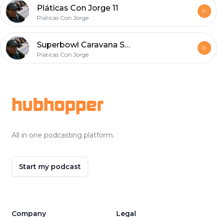
Pláticas Con Jorge 11
Platicas Con Jorge
Superbowl Caravana Sismo Y Más
Platicas Con Jorge
Footer
hubhopper
All in one podcasting platform.
Start my podcast
Company
Legal