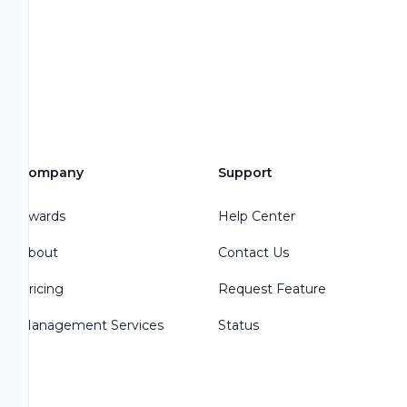
Company
Support
Awards
Help Center
About
Contact Us
Pricing
Request Feature
Management Services
Status