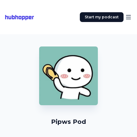
hubhopper
Start my podcast
Pipws Pod