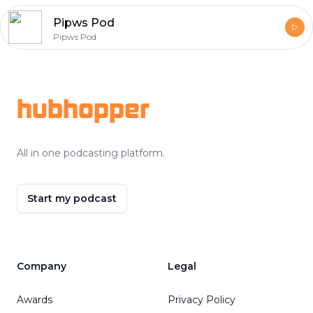
Pipws Pod
Pipws Pod
Footer
hubhopper
All in one podcasting platform.
Start my podcast
Company
Legal
Awards
Privacy Policy