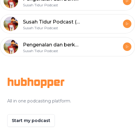
Susah Tidur Podcast
Susah Tidur Podcast (Trailer)
Susah Tidur Podcast
Pengenalan dan berkenalan
Susah Tidur Podcast
Footer
hubhopper
All in one podcasting platform.
Start my podcast