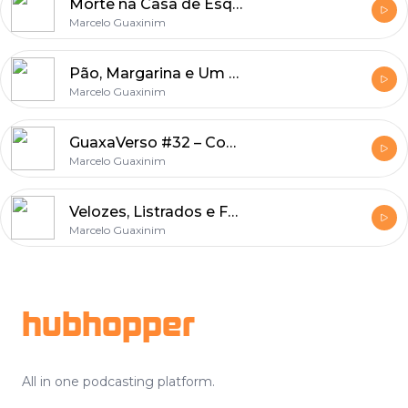
Morte na Casa de Esqui (RPGuaxa #90) #CSIcast #InvadindoOSpin
Marcelo Guaxinim
Pão, Margarina e Um Meteoro (RPGuaxa #89)
Marcelo Guaxinim
GuaxaVerso #32 – Comentários sobre o RPGuaxa #88!
Marcelo Guaxinim
Velozes, Listrados e Furiosos(RPGuaxa #88)
Marcelo Guaxinim
Footer
hubhopper
All in one podcasting platform.