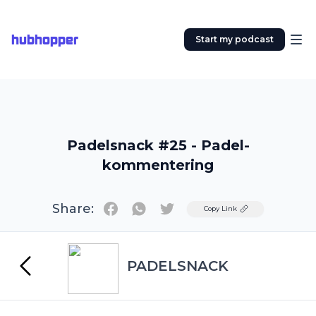
hubhopper
Start my podcast
Padelsnack #25 - Padel-
kommentering
Share:
Twitter
Copy Link
PADELSNACK