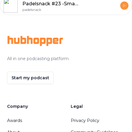
Padelsnack #23 -Smash!
padelsnack
Footer
hubhopper
All in one podcasting platform.
Start my podcast
Company
Legal
Awards
Privacy Policy