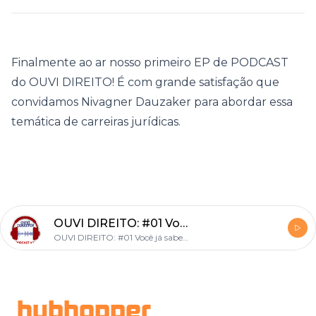
Finalmente ao ar nosso primeiro EP de PODCAST
do OUVI DIREITO! É com grande satisfação que
convidamos Nivagner Dauzaker para abordar essa
temática de carreiras jurídicas.
OUVI DIREITO: #01 Você já sabe qual carreira juridica escolher? Part. Nivagner Dauzaker
OUVI DIREITO: #01 Você já sabe qual carreira juridica escolher? Part. Nivagner
Footer
hubhopper