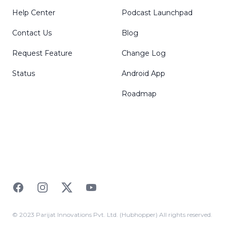
Help Center
Podcast Launchpad
Contact Us
Blog
Request Feature
Change Log
Status
Android App
Roadmap
Facebook
Instagram
Twitter
YouTube
© 2023 Parijat Innovations Pvt. Ltd. (Hubhopper) All rights reserved.