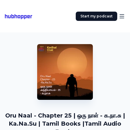
hubhopper
Start my podcast
Oru Naal - Chapter 25 | ஒரு நாள் - க.நா.சு |
Ka.Na.Su | Tamil Books |Tamil Audio