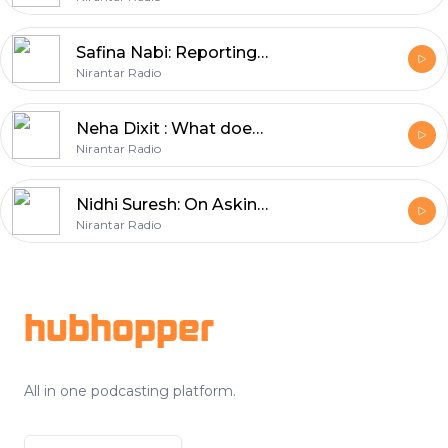
Safina Nabi: Reporting Outside the Newsroom
Nirantar Radio
Neha Dixit : What does crime reporting tell you about society?
Nirantar Radio
Nidhi Suresh: On Asking Slow and Quiet Questions
Nirantar Radio
Footer
hubhopper
All in one podcasting platform.