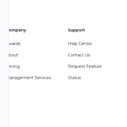
Company
Support
Awards
Help Center
About
Contact Us
Pricing
Request Feature
Management Services
Status