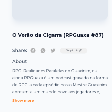
O Verão da Cigarra (RPGuaxa #87)
Share:
Twitter
Copy Link
About
RPG: Realidades Paralelas do Guaxinim, ou
ainda RPGuaxa é um podcast gravado na forma
de RPG; a cada episódio nosso Mestre Guaxinim
apresenta um mundo novo aos jogadores e,
juntos, criam uma nova história. Todo programa
Show more
é uma aventura única, uma história com inicio,
Footer