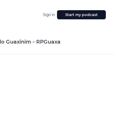
Sign in
Start my podcast
 do Guaxinim - RPGuaxa