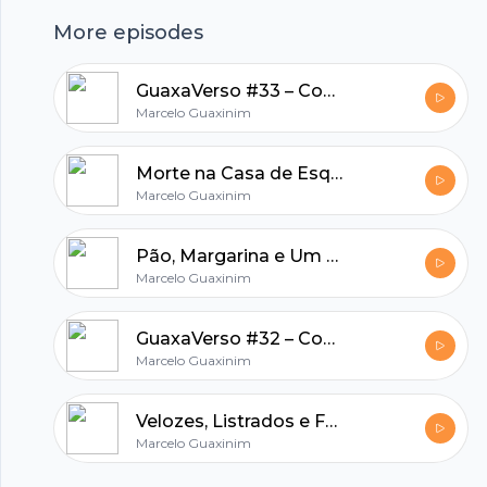
meio e fim. “Se acaso anoitecer Do céu perder o
More episodes
azul […]
GuaxaVerso #33 – Comentários sobre o RPGuaxa #89!
hubhopper
Marcelo Guaxinim
Morte na Casa de Esqui (RPGuaxa #90) #CSIcast #InvadindoOSpin
Marcelo Guaxinim
All in one podcasting platform.
Pão, Margarina e Um Meteoro (RPGuaxa #89)
Start my podcast
Marcelo Guaxinim
GuaxaVerso #32 – Comentários sobre o RPGuaxa #88!
Marcelo Guaxinim
Velozes, Listrados e Furiosos(RPGuaxa #88)
Marcelo Guaxinim