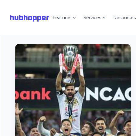
hubhopper
Features
Services
Resources