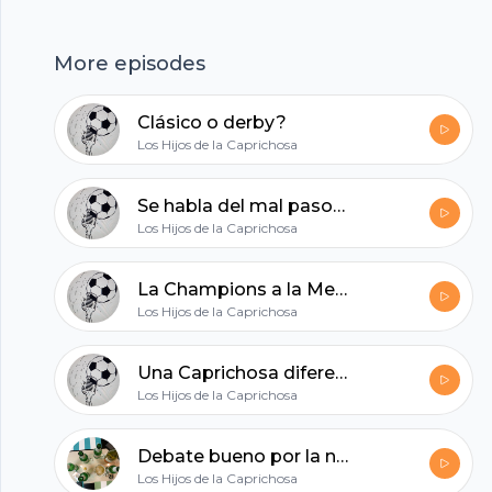
hubhopper
More episodes
Clásico o derby?
All in one podcasting platform.
Los Hijos de la Caprichosa
Se habla del mal paso del united, del san Luis y se despide a un caprichoso
Start my podcast
Los Hijos de la Caprichosa
La Champions a la Mexicana y el Matosismo a full. Caprichosa 05
Los Hijos de la Caprichosa
Una Caprichosa diferente... Semana de clásicos, semana de Champions, NFL, US Open y mucho más!
Los Hijos de la Caprichosa
Debate bueno por la novela de la liga mx, fútbol europeo, malacopeo y buena platica.
Los Hijos de la Caprichosa