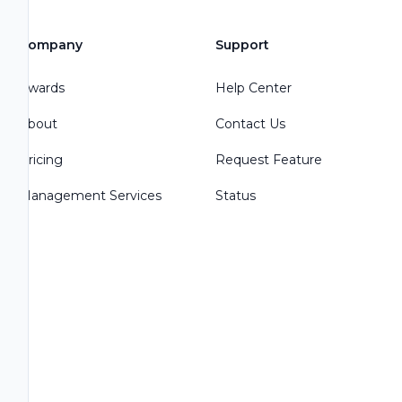
Company
Support
Awards
Help Center
About
Contact Us
Pricing
Request Feature
Management Services
Status