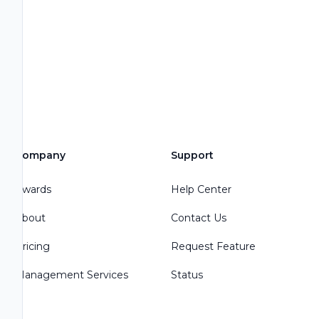
Company
Support
Awards
Help Center
About
Contact Us
Pricing
Request Feature
Management Services
Status