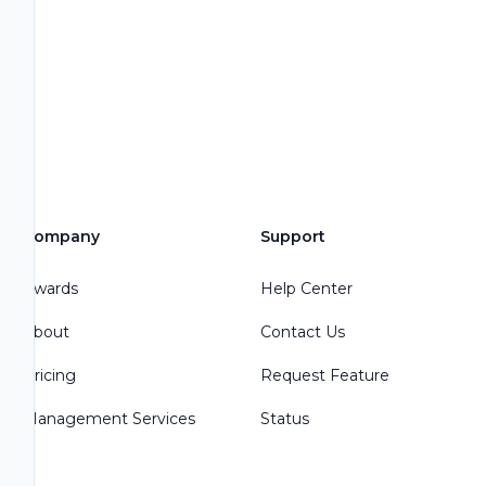
Company
Support
Awards
Help Center
About
Contact Us
Pricing
Request Feature
Management Services
Status