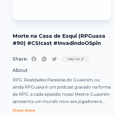
Morte na Casa de Esqui (RPGuaxa
#90) #CSIcast #InvadindoOSpin
Share:
Twitter
Copy Link
About
RPG: Realidades Paralelas do Guaxinim, ou
ainda RPGuaxa é um podcast gravado na forma
de RPG; a cada episódio nosso Mestre Guaxinim
apresenta um mundo novo aos jogadores e,
juntos, criam uma nova história. Todo programa
Footer
Show more