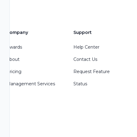
Company
Support
Awards
Help Center
About
Contact Us
Pricing
Request Feature
Management Services
Status