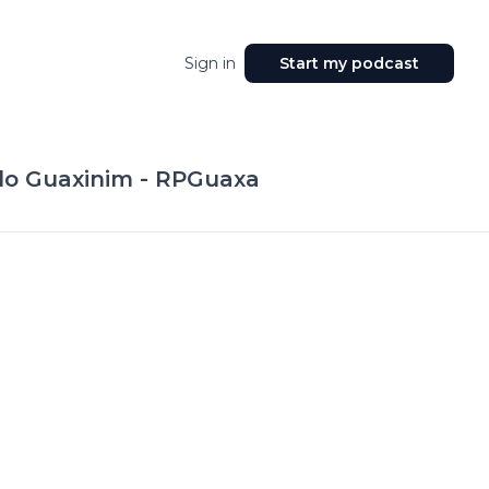
Sign in
Start my podcast
 do Guaxinim - RPGuaxa