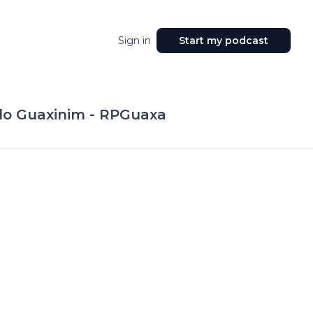
Sign in
Start my podcast
 do Guaxinim - RPGuaxa