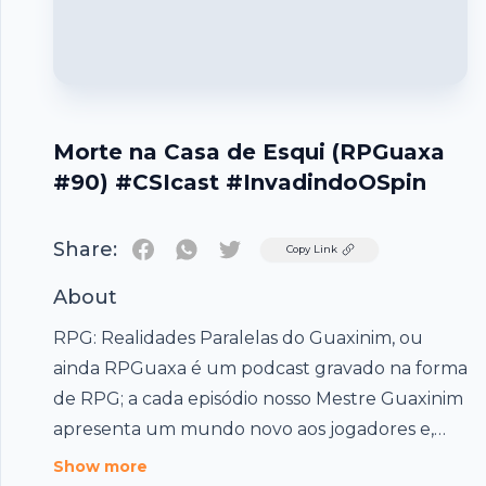
Morte na Casa de Esqui (RPGuaxa
#90) #CSIcast #InvadindoOSpin
Share:
Twitter
Copy Link
About
RPG: Realidades Paralelas do Guaxinim, ou
ainda RPGuaxa é um podcast gravado na forma
de RPG; a cada episódio nosso Mestre Guaxinim
apresenta um mundo novo aos jogadores e,
juntos, criam uma nova história. Todo programa
Footer
Show more