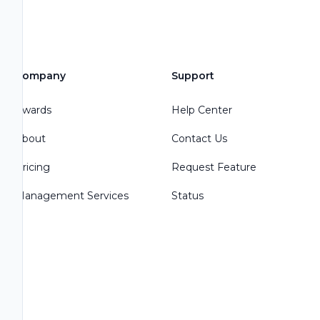
Company
Support
Awards
Help Center
About
Contact Us
Pricing
Request Feature
Management Services
Status