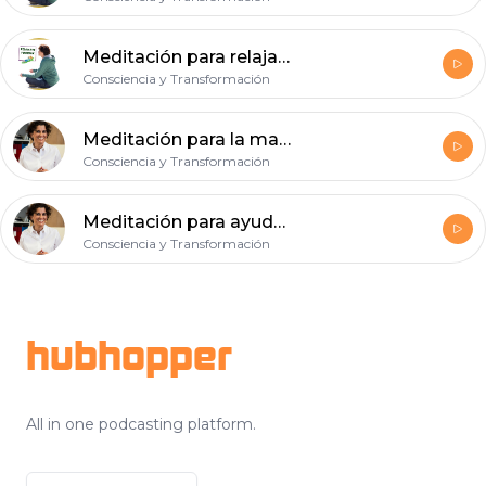
Meditación para relajarte y dormir
Consciencia y Transformación
Meditación para la mañana
Consciencia y Transformación
Meditación para ayudarte a dormir.
Consciencia y Transformación
Footer
hubhopper
All in one podcasting platform.