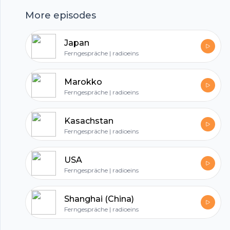
Marokko beschränkt.
More episodes
hubhopper
Japan
Ferngespräche | radioeins
All in one podcasting platform.
Marokko
Ferngespräche | radioeins
Start my podcast
Kasachstan
Ferngespräche | radioeins
USA
Ferngespräche | radioeins
Shanghai (China)
Ferngespräche | radioeins