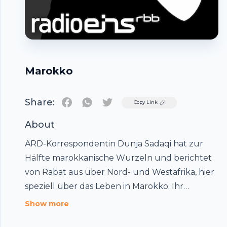
Marokko
Share:
Twitter
Copy Link
About
ARD-Korrespondentin Dunja Sadaqi hat zur
Hälfte marokkanische Wurzeln und berichtet
von Rabat aus über Nord- und Westafrika, hier
speziell über das Leben in Marokko. Ihr
Berichtsgebiet umfasst 22 Länder, Dunja und
Footer
Show more
Holger haben sich aber im wesentlichen auf