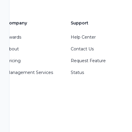
Company
Support
Awards
Help Center
About
Contact Us
Pricing
Request Feature
Management Services
Status