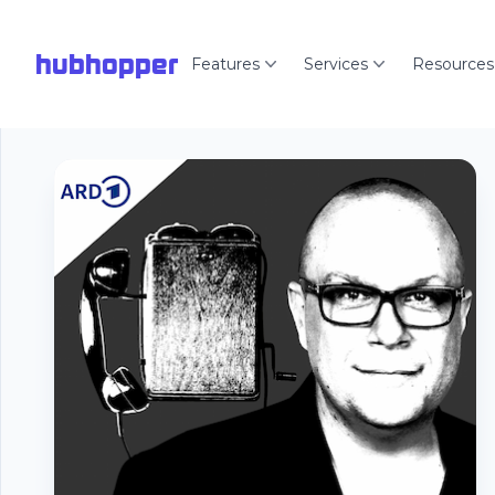
hubhopper
Features
Services
Resources