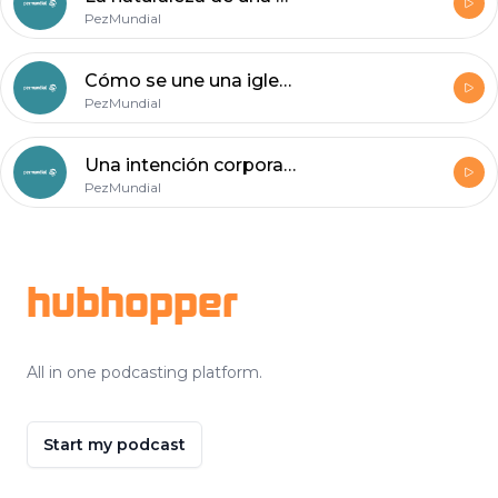
PezMundial
Cómo se une una iglesia
PezMundial
Una intención corporativa
PezMundial
Footer
hubhopper
All in one podcasting platform.
Start my podcast