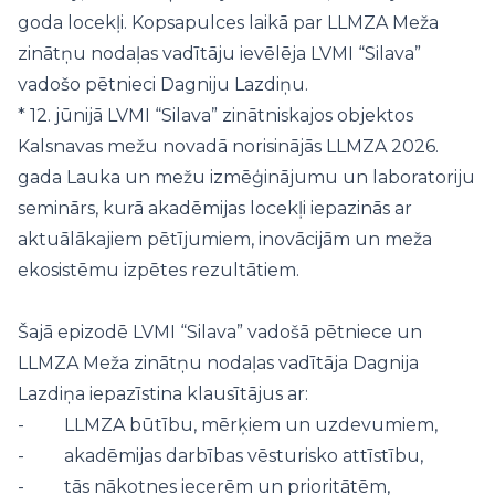
goda locekļi. Kopsapulces laikā par LLMZA Meža
zinātņu nodaļas vadītāju ievēlēja LVMI “Silava”
vadošo pētnieci
Dagniju Lazdiņu
.
* 12. jūnijā LVMI “Silava” zinātniskajos objektos
Kalsnavas mežu novadā norisinājās LLMZA 2026.
gada Lauka un mežu izmēģinājumu un laboratoriju
seminārs, kurā akadēmijas locekļi iepazinās ar
aktuālākajiem pētījumiem, inovācijām un meža
ekosistēmu izpētes rezultātiem.
Šajā epizodē LVMI “Silava” vadošā pētniece un
LLMZA Meža zinātņu nodaļas vadītāja
Dagnija
Lazdiņa
iepazīstina klausītājus ar:
- LLMZA būtību, mērķiem un uzdevumiem,
- akadēmijas darbības vēsturisko attīstību,
- tās nākotnes iecerēm un prioritātēm,