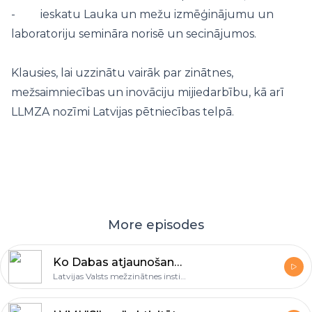
- ieskatu Lauka un mežu izmēģinājumu un
laboratoriju semināra norisē un secinājumos.
Klausies, lai uzzinātu vairāk par zinātnes,
mežsaimniecības un inovāciju mijiedarbību, kā arī
LLMZA nozīmi Latvijas pētniecības telpā.
More episodes
Ko Dabas atjaunošanas regula nozīmē Latvijas mežiem?
Latvijas Valsts mežzinātnes institūts "Silava"