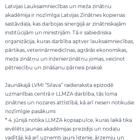
Latvijas Lauksaimniecības un meža zinātņu
akadēmija ir nozīmīga Latvijas Zinātnes kopienas
sastāvdaļa, kas darbojas sinerģijā ar zinātniskajām
institūcijām un ministrijām. Tā ir sabiedriska
organizācija, kuras darbība aptver lauksaimniecības,
pārtikas, veterinārmedicīnas, agrārās ekonomikas,
meža zinātņu un inženierzinātņu jomas, veicinot
pētniecību un zināšanu pārnesi praksē.
Jaunākajā LVMI “Silava” raidieraksta epizodē
uzmanības centrā ir LLMZA darbība, tās loma
zinātnes un nozares attīstībā, kā arī nesen notikušie
nozīmīgie pasākumi:
* 4. jūnijā notika LLMZA kopsapulce, kuras laikā tika
ievēlēts jaunais akadēmijas prezidijs un nodaļu
vadītāji, kā arī uzņemti jauni īstenie, ārzemju un