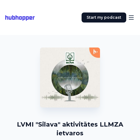
hubhopper
Start my podcast
LVMI "Silava" aktivitātes LLMZA
ietvaros