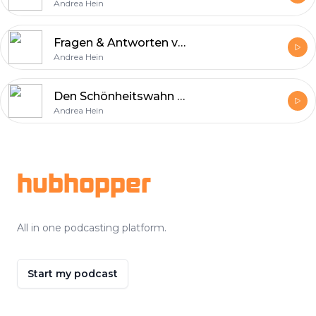
Andrea Hein
Fragen & Antworten von Herz zu Herz #3
Andrea Hein
Den Schönheitswahn endlich loslassen und frei sein
Andrea Hein
Footer
hubhopper
All in one podcasting platform.
Start my podcast