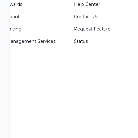
Awards
Help Center
About
Contact Us
Pricing
Request Feature
Management Services
Status