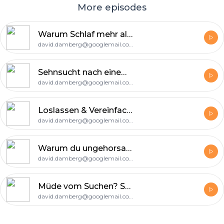
More episodes
Warum Schlaf mehr als nur Erholung ist
david.damberg@googlemail.com
Sehnsucht nach einem anderen Leben?
david.damberg@googlemail.com
Loslassen & Vereinfachen: Der radikale Weg aus deiner Stagnation
david.damberg@googlemail.com
Warum du ungehorsam sein musst!
david.damberg@googlemail.com
Müde vom Suchen? Spiritueller Burnout
david.damberg@googlemail.com
Footer