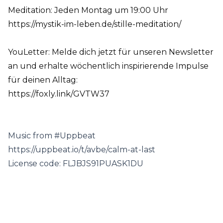
‍️Meditation: Jeden Montag um 19:00 Uhr
https://mystik-im-leben.de/stille-meditation/
YouLetter: Melde dich jetzt für unseren Newsletter
an und erhalte wöchentlich inspirierende Impulse
für deinen Alltag:
https://foxly.link/GVTW37
Music from #Uppbeat
https://uppbeat.io/t/avbe/calm-at-last
License code: FLJBJS91PUASK1DU