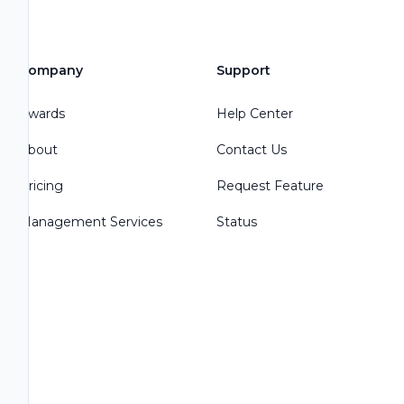
Company
Support
Awards
Help Center
About
Contact Us
Pricing
Request Feature
Management Services
Status