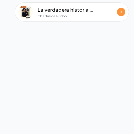
La verdadera historia del fichaje de Leo Messi por el FC Barcelona
Charlas de Fútbol
hubhopper
All in one podcasting platform.
Start my podcast