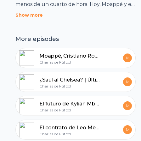
menos de un cuarto de hora. Hoy, Mbappé y el
Real Madrid, Harry Kane, Chiellini, Neymar y el
Show more
PSG. Presenta: Diego Campoy Participa: Juan
Arroita Indicativos: Eider Paskual
More episodes
Mbappé, Cristiano Ronaldo y un mercado de fichajes histórico | Última Hora 1x06
Charlas de Fútbol
¿Saúl al Chelsea? | Última Hora 1x05
Charlas de Fútbol
El futuro de Kylian Mbappé | Última Hora 1x04
Charlas de Fútbol
Footer
El contrato de Leo Messi con el PSG | Última Hora 1x03
Charlas de Fútbol