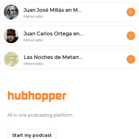
Juan José Millás en Metarradio
Metarradio
Juan Carlos Ortega en Las Noches de Metarradio
Metarradio
Las Noches de Metarradio con Juan Carlos Ortega
Metarradio
Footer
hubhopper
All in one podcasting platform.
Start my podcast