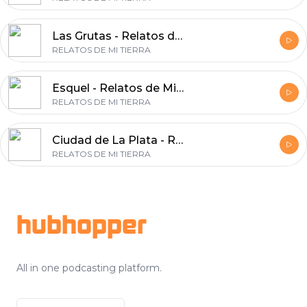
Las Grutas - Relatos de Mi Tierra 48
RELATOS DE MI TIERRA
Esquel - Relatos de Mi Tierra 47
RELATOS DE MI TIERRA
Ciudad de La Plata - Relatos de Mi Tierra 46
RELATOS DE MI TIERRA
Footer
hubhopper
All in one podcasting platform.