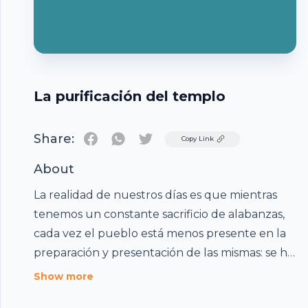
La purificación del templo
Share:
Twitter
Copy Link
About
La realidad de nuestros días es que mientras
tenemos un constante sacrificio de alabanzas,
cada vez el pueblo está menos presente en la
preparación y presentación de las mismas: se ha
profesionalizado la adoración, se adora —en
Show more
cantidad— mucho más que antes, por mucho