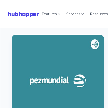
hubhopper
Features
Services
Resources