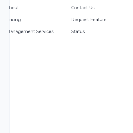
About
Contact Us
Pricing
Request Feature
Management Services
Status