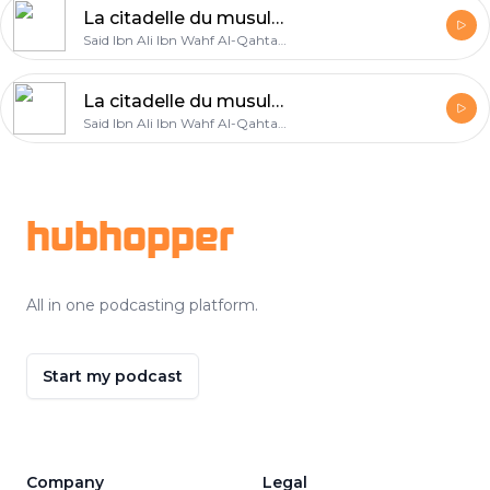
La citadelle du musulman : Chapitre 20 - Entre les deux prosternations
Said Ibn Ali Ibn Wahf Al-Qahtany
La citadelle du musulman : Chapitre 19 - Les invocations de la prosternation
Said Ibn Ali Ibn Wahf Al-Qahtany
Footer
hubhopper
All in one podcasting platform.
Start my podcast
Company
Legal