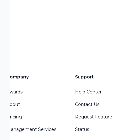
Company
Support
Awards
Help Center
About
Contact Us
Pricing
Request Feature
Management Services
Status