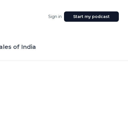
Sign in
Start my podcast
tales of India