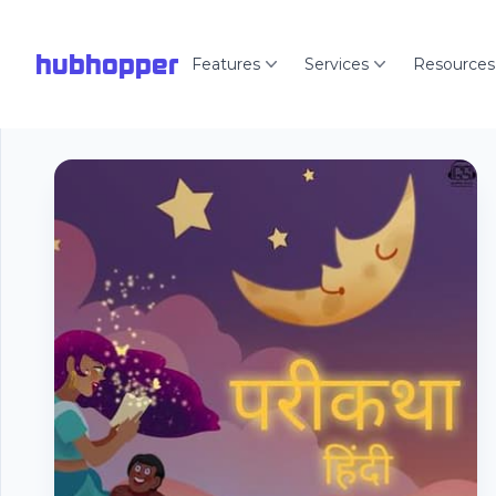
hubhopper
Features
Services
Resources