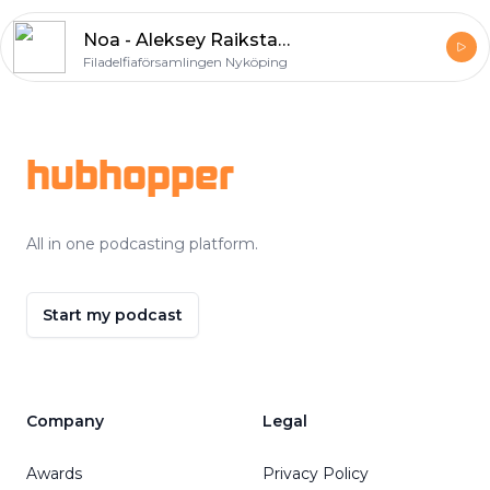
Noa - Aleksey Raikstadt - Filadelfiaförsamlingen Nyköping
Filadelfiaförsamlingen Nyköping
Footer
hubhopper
All in one podcasting platform.
Start my podcast
Company
Legal
Awards
Privacy Policy