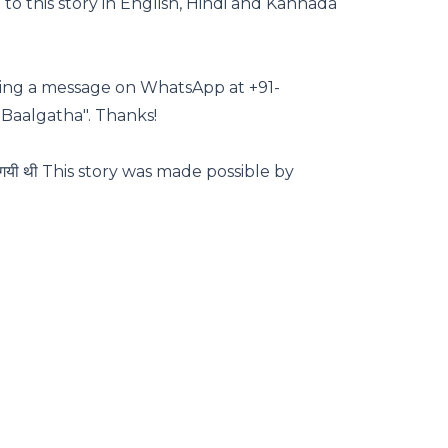
 to this story in English, Hindi and Kannada
ding a message on WhatsApp at +91-
Baalgatha". Thanks!
शित की गयी थी This story was made possible by