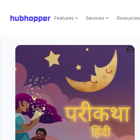
hubhopper
Features
Services
Resources