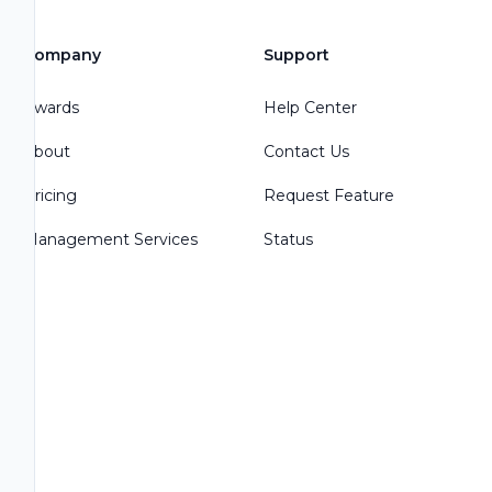
Company
Support
Awards
Help Center
About
Contact Us
Pricing
Request Feature
Management Services
Status