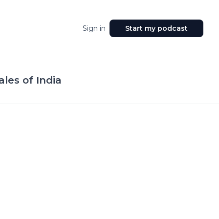
Sign in
Start my podcast
tales of India