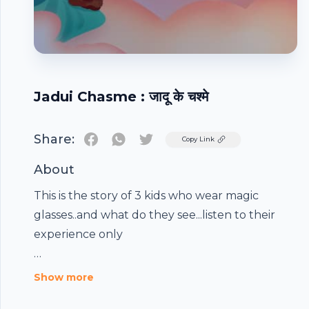
Jadui Chasme : जादू के चश्मे
Share:
Twitter
Copy Link
About
This is the story of 3 kids who wear magic
glasses..and what do they see...listen to their
experience only
यह 3 बच्चों की कहानी है जो जादू का चश्मा पहनते हैं..और वे क्या देखते
Show more
हैं ... उनके अनुभव को