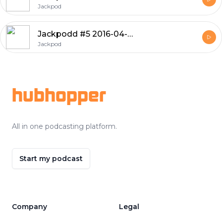
Jackpod
Jackpodd #5 2016-04-20 Gäst: Rolph REC Ericsson
Jackpod
Footer
hubhopper
All in one podcasting platform.
Start my podcast
Company
Legal