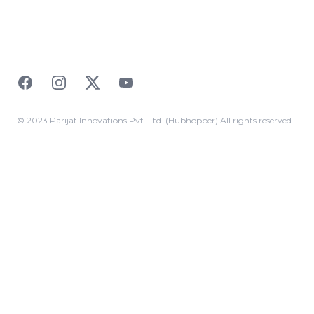
Facebook
Instagram
Twitter
YouTube
© 2023 Parijat Innovations Pvt. Ltd. (Hubhopper) All rights reserved.