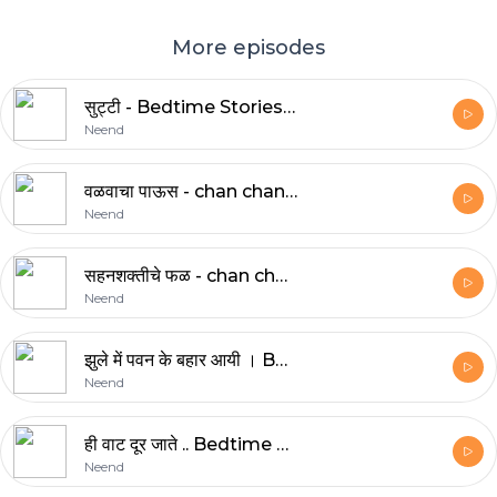
More episodes
सुट्टी - Bedtime Stories for Grown-ups in Marathi | Chan chan Marathi goshti | How to Sleep faster?
Neend
वळवाचा पाऊस - chan chan goshti | Bedtime Stories for Grown-ups in Marathi | How to sleep better?
Neend
सहनशक्तीचे फळ - chan chan goshti | Bedtime Stories for Grown-ups in Marathi | Marathi Bodh Katha
Neend
झुले में पवन के बहार आयी । Bedtime Stories for Grown-ups in Marathi | How to Reduce Insomnia | Clam
Neend
ही वाट दूर जाते .. Bedtime Stories for Grown-ups in Marathi | Reduce Overthinking | Sleep Faster
Neend