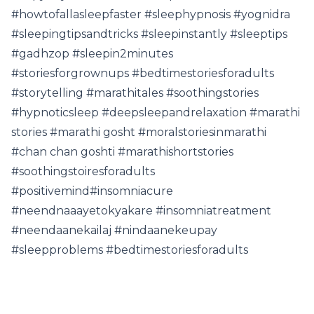
#howtofallasleepfaster #sleephypnosis #yognidra
#sleepingtipsandtricks #sleepinstantly #sleeptips
#gadhzop #sleepin2minutes
#storiesforgrownups #bedtimestoriesforadults
#storytelling #marathitales #soothingstories
#hypnoticsleep #deepsleepandrelaxation #marathi
stories #marathi gosht #moralstoriesinmarathi
#chan chan goshti #marathishortstories
#soothingstoiresforadults
#positivemind#insomniacure​
#neendnaaayetokyakare​ #insomniatreatment​
#neendaanekailaj​ #nindaanekeupay​
#sleepproblems​ #bedtimestoriesforadults