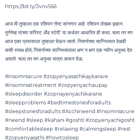
https://bit.ly/3vnv566
आज मी तुम्हाला एक रशियन गोष्ट सांगणार आहे. रशियन लेखक इव्हान
तुर्गनेव्ह यांच्या फॉरेस्ट अँड स्टेपी’ या कथेवर आधारित ही कथा. चला तर मग
आज एका प्रवासाला तुम्हाला घेऊन जातो. निसर्गाच्या सान्निध्यात वेळही
कशी स्तब्ध होते, निसर्गाच्या सान्निध्यातला क्षण न क्षण एक नवीन अनुभव देत
असतो. चला तर मग अनुभव यात्रा करून येऊ.
#insomniacure​ #zopyenyasathikaykarave​
#insomniatreatment​ #zopyenyachaupay​
#sleepdisorder​ #zopnayenyachikarane​
#sleepproblems​ #bedtimestoriesforadults
#sleepstoriesforadults #Acchineend #Insomniacure
#neend #sleep #kahani #goshti #zopyenyachigosht
#comfortablesleep #relaxing #calmingsleep #rest
#zopyenyasathi #howtosleep