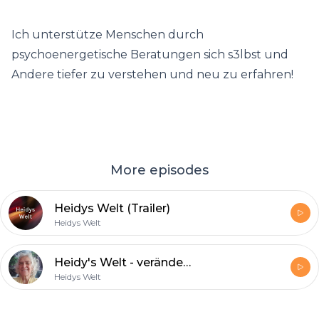
Ich unterstütze Menschen durch
psychoenergetische Beratungen sich s3lbst und
Andere tiefer zu verstehen und neu zu erfahren!
More episodes
Heidys Welt (Trailer)
Heidys Welt
Heidy's Welt - veränderung ist sexy! Hier geht es um Dich und Deine Beziehungen zu Deinen Mitmenscv!
Heidys Welt
Footer