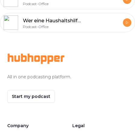
Podcast-Office
Wer eine Haushaltshilfe einstellt, investiert in seine Freizeit
Podcast-Office
Footer
hubhopper
All in one podcasting platform.
Start my podcast
Company
Legal