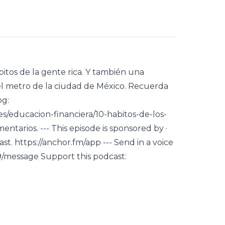
bitos de la gente rica. Y también una
 metro de la ciudad de México. Recuerda
og:
/educacion-financiera/10-habitos-de-los-
tarios. --- This episode is sponsored by ·
t. https://anchor.fm/app --- Send in a voice
/message Support this podcast: