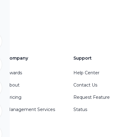
es
Company
Support
Awards
Help Center
About
Contact Us
Pricing
Request Feature
Management Services
Status