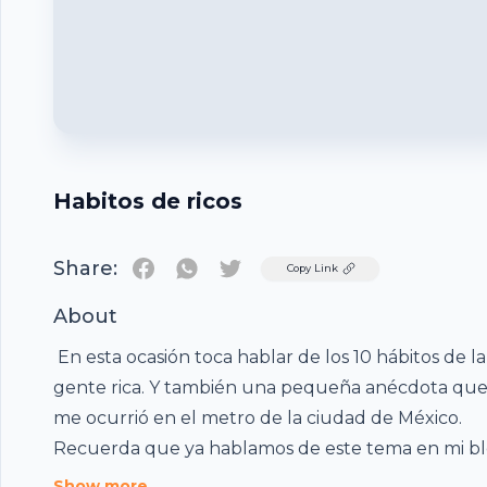
Habitos de ricos
Share:
Twitter
Copy Link
About
En esta ocasión toca hablar de los 10 hábitos de la
gente rica. Y también una pequeña anécdota qu
me ocurrió en el metro de la ciudad de México.
Recuerda que ya hablamos de este tema en mi bl
https://mauosorio89.com/emprendedores/educac
Show more