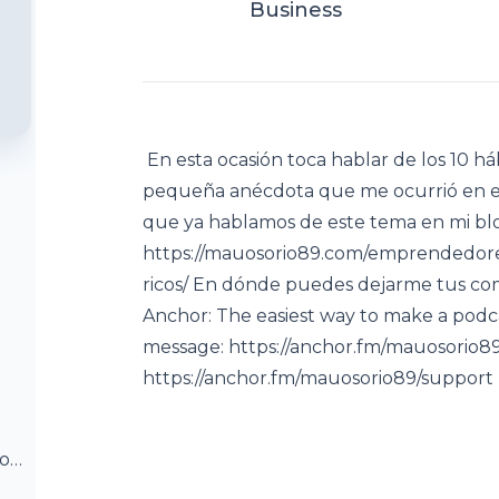
Business
En esta ocasión toca hablar de los 10 há
pequeña anécdota que me ocurrió en el
que ya hablamos de este tema en mi bl
https://mauosorio89.com/emprendedores
ricos/ En dónde puedes dejarme tus comen
Anchor: The easiest way to make a podcas
message: https://anchor.fm/mauosorio89
https://anchor.fm/mauosorio89/support
e
og:
ion-