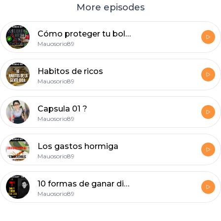
More episodes
Cómo proteger tu bolsillo ante el coronavirus
Mauosorio89
Habitos de ricos
Mauosorio89
Capsula 01 ?
Mauosorio89
Los gastos hormiga
Mauosorio89
10 formas de ganar dinero desde casa
Mauosorio89
Footer