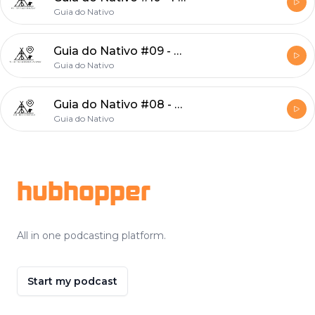
Guia do Nativo
Guia do Nativo #09 - Centro Cultural de São Paulo
Guia do Nativo
Guia do Nativo #08 - Beco do Batman
Guia do Nativo
Footer
hubhopper
All in one podcasting platform.
Start my podcast