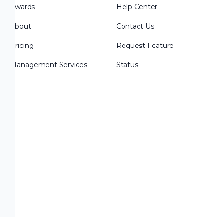
Awards
Help Center
About
Contact Us
Pricing
Request Feature
Management Services
Status