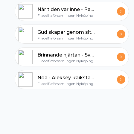
När tiden var inne - Pastor Roos - Filadelfiaförsamlingen Nyköping
All in one podcasting platform.
Filadelfiaförsamlingen Nyköping
Gud skapar genom sitt Ord - Robin Lundgren - Filadelfiaförsamlingen Nyköping
Start my podcast
Filadelfiaförsamlingen Nyköping
Brinnande hjärtan - Sven-Gunnar Roos - Filadelfiaförsamlingen Nyköping
Filadelfiaförsamlingen Nyköping
Noa - Aleksey Raikstadt - Filadelfiaförsamlingen Nyköping
Filadelfiaförsamlingen Nyköping