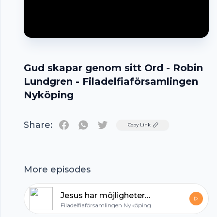
Gud skapar genom sitt Ord - Robin
Lundgren - Filadelfiaförsamlingen
Nyköping
Share:
Twitter
Copy Link
Footer
More episodes
Jesus har möjligheterna - Pastor Roos - Filadelfiaförsamlingen Nyköping
hubhopper
Filadelfiaförsamlingen Nyköping