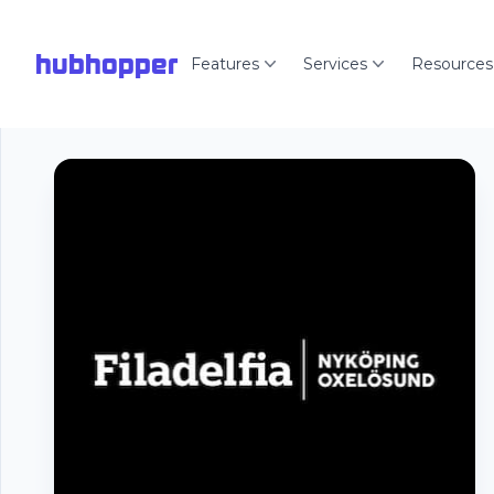
hubhopper
Features
Services
Resources