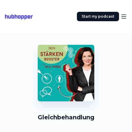
hubhopper
Start my podcast
Gleichbehandlung