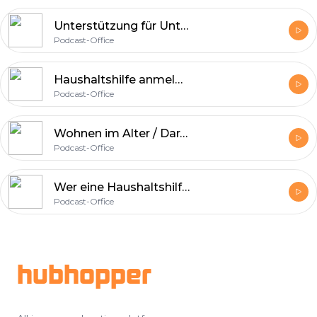
Unterstützung für Unternehmen und Organisationen mit gesellschaftlichem Nutzen
Podcast-Office
Haushaltshilfe anmelden: Schutz im Falle eines Unfalles
Podcast-Office
Wohnen im Alter / Darauf sollte man rechtzeitig achten!
Podcast-Office
Wer eine Haushaltshilfe einstellt, investiert in seine Freizeit
Podcast-Office
Footer
hubhopper