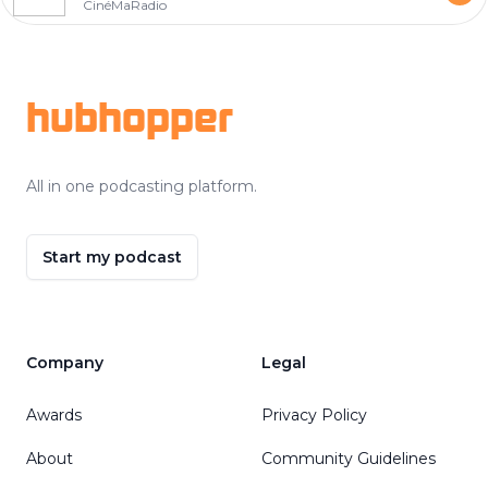
CinéMaRadio
Footer
hubhopper
All in one podcasting platform.
Start my podcast
Company
Legal
Awards
Privacy Policy
About
Community Guidelines