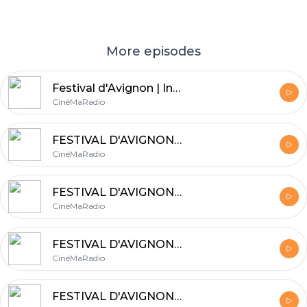
More episodes
Festival d'Avignon | Interview de Clara Le Picard sur la Silver Factory d'Andy Warhol
CinéMaRadio
FESTIVAL D'AVIGNON #13 | Bilan du Festival d'Avignon 2019
CinéMaRadio
FESTIVAL D'AVIGNON #12 | Les Tondues | Gramma-Les trombonnes de la Havanne | Ils n'avaient pas prévu qu'on allait gagner
CinéMaRadio
FESTIVAL D'AVIGNON #11 | Festival Off et Festival In pour Bobo Léon
CinéMaRadio
FESTIVAL D'AVIGNON #10 | La Reine des Neiges devant un public élitiste