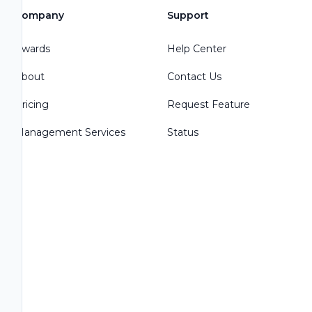
Company
Support
Awards
Help Center
About
Contact Us
Pricing
Request Feature
Management Services
Status