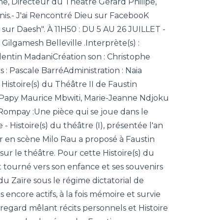
 Directeur du Théâtre Gérard Philipe,
is.- J'ai Rencontré Dieu sur FacebooK
 sur Daesh". À 11H50 : DU 5 AU 26 JUILLET -
 Gilgamesh Belleville .Interprète(s) :
entin MadaniCréation son : Christophe
: Pascale BarréAdministration : Naia
 Histoire(s) du Théâtre II de Faustin
, Papy Maurice Mbwiti, Marie-Jeanne Ndjoku
ompay :Une pièce qui se joue dans le
- Histoire(s) du théâtre (I), présentée l'an
ur en scène Milo Rau a proposé à Faustin
sur le théâtre. Pour cette Histoire(s) du
st tourné vers son enfance et ses souvenirs
du Zaïre sous le régime dictatorial de
 encore actifs, à la fois mémoire et survie
regard mêlant récits personnels et Histoire