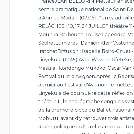
FranceJEAN BELLORINIMetteur en scène,
centre dramatique national de Saint-Den
d'Ahmed Madani (07:06) : "un vaudeville
RELÂCHES : 10, 17, 24 JUILLET théâtre 11•
Mounira Barbouch, Louise Legendre, Val
SéchetLumières : Damien KleinCostumes 
IratchetDiffusion : Isabelle Boiro-Gruet -
Linyekula (12:45) Avec Wawina Lifeteke
Masula, Ikondongo Mukoko, Oscar Van R
Festival du In d'Avignon.Après La Reprise 
dernier au Festival d'Avignon, le mette
Linyekula de poursuivre cette réflexion 
théâtre II, le chorégraphe congolais s'e
de la première pièce du Ballet national 
Mobutu, avant d'y retrouver trois artistes
d'une politique culturelle ambiguë. Un 