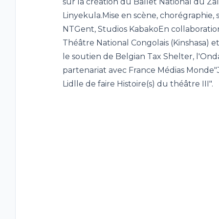
sur la création du Ballet National du Za
Linyekula.Mise en scène, chorégraphie,
NTGent, Studios KabakoEn collaboration
Théâtre National Congolais (Kinshasa) et
le soutien de Belgian Tax Shelter, l'Ond
partenariat avec France Médias Monde"
Lidlle de faire Histoire(s) du théâtre III".