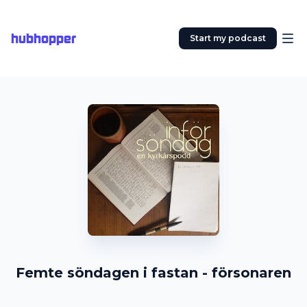
hubhopper
Start my podcast
Femte söndagen i fastan - försonaren