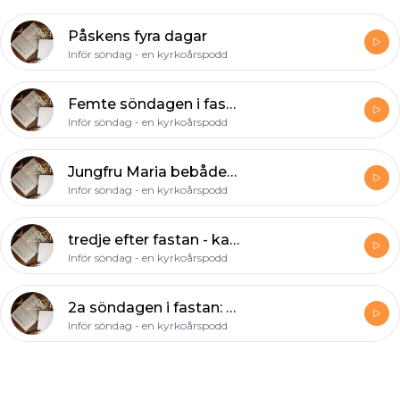
Påskens fyra dagar
Inför söndag - en kyrkoårspodd
Femte söndagen i fastan - försonaren
Inför söndag - en kyrkoårspodd
Jungfru Maria bebådelsedag
Inför söndag - en kyrkoårspodd
tredje efter fastan - kampen mot ondskan
Inför söndag - en kyrkoårspodd
2a söndagen i fastan: Den kämpande tron
Inför söndag - en kyrkoårspodd
Footer