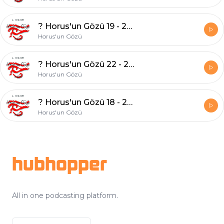
? Horus'un Gözü 19 - 20130604
Horus'un Gözü
? Horus'un Gözü 22 - 20131029
Horus'un Gözü
? Horus'un Gözü 18 - 20130528
Horus'un Gözü
Footer
hubhopper
All in one podcasting platform.