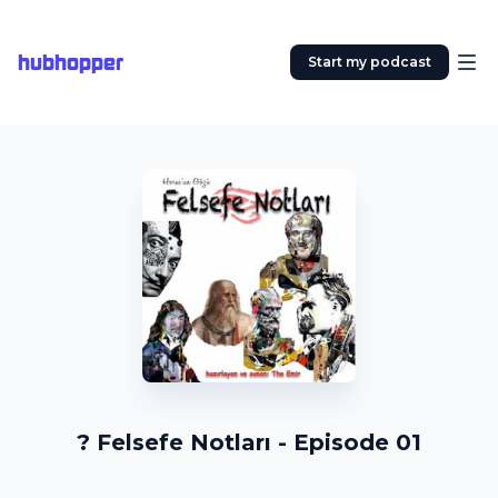
hubhopper
Start my podcast
? Felsefe Notları - Episode 01