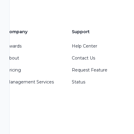
Company
Support
Awards
Help Center
About
Contact Us
Pricing
Request Feature
Management Services
Status