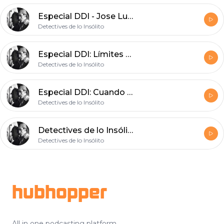
Especial DDI - Jose Luis Tajada en el SkeptiCamp Madrid 2012 - Papá quiero ser científico y ver OVNIs
Detectives de lo Insólito
Especial DDI: Límites entre los estados místicos y la patología psiquica con Manuel Berrocal
Detectives de lo Insólito
Especial DDI: Cuando el Misterio cobra forma con Jesús Ortega (re-subido)
Detectives de lo Insólito
Detectives de lo Insólito 15: Misterio y Escepticismo
Detectives de lo Insólito
Footer
hubhopper
All in one podcasting platform.