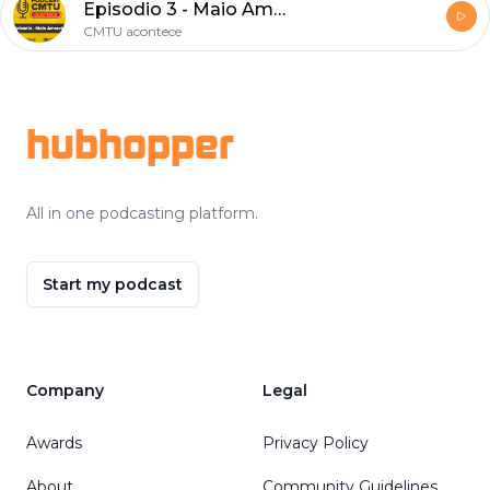
Episodio 3 - Maio Amarelo Parte 2
CMTU acontece
Footer
hubhopper
All in one podcasting platform.
Start my podcast
Company
Legal
Awards
Privacy Policy
About
Community Guidelines