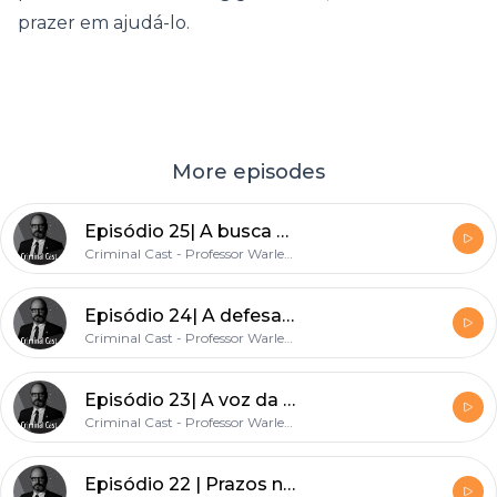
prazer em ajudá-lo.
More episodes
Episódio 25| A busca da verdade real ainda existe no processo penal?
Criminal Cast - Professor Warlem Freire
Episódio 24| A defesa não atua nas investigações! Mito!
Criminal Cast - Professor Warlem Freire
Episódio 23| A voz da vítima no Processo Penal!
Criminal Cast - Professor Warlem Freire
Episódio 22 | Prazos no Processo Penal