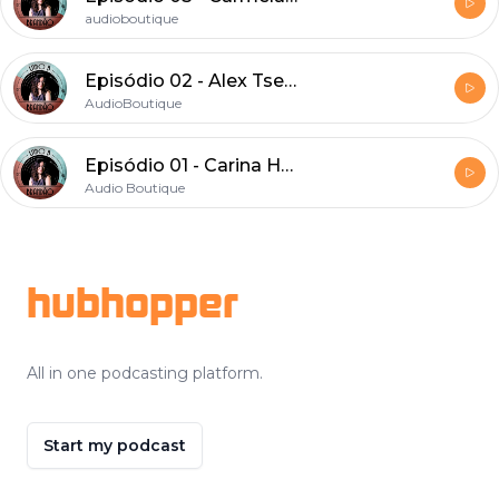
audioboutique
Episódio 02 - Alex Tseng
AudioBoutique
Episódio 01 - Carina Hermida
Audio Boutique
Footer
hubhopper
All in one podcasting platform.
Start my podcast